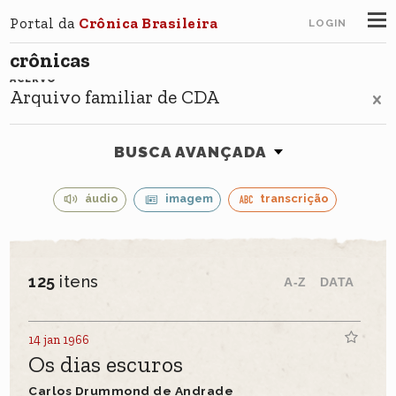
Portal da
Crônica Brasileira
LOGIN
crônicas
ACERVO
Arquivo familiar de CDA
BUSCA AVANÇADA
áudio
imagem
transcrição
125
itens
A-Z
DATA
14 jan 1966
Os dias escuros
Carlos Drummond de Andrade