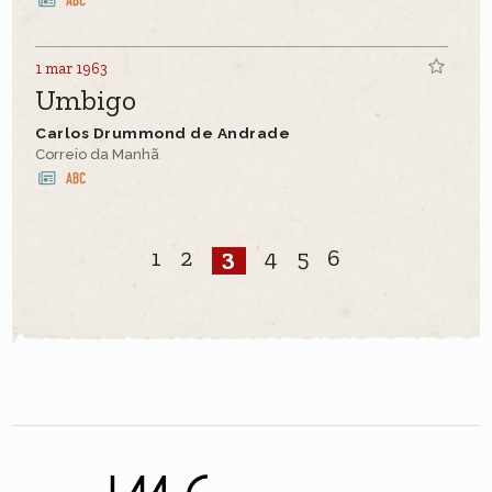
1 mar 1963
Umbigo
Carlos Drummond de Andrade
Correio da Manhã
1
2
3
4
5
6