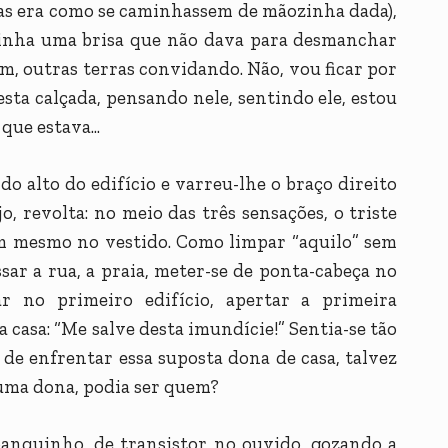
as era como se caminhassem de mãozinha dada),
vinha uma brisa que não dava para desmanchar
m, outras terras convidando. Não, vou ficar por
sta calçada, pensando nele, sentindo ele, estou
que estava...
do alto do edifício e varreu-lhe o braço direito
, revolta: no meio das três sensações, o triste
em mesmo no vestido. Como limpar “aquilo” sem
sar a rua, a praia, meter-se de ponta-cabeça no
r no primeiro edifício, apertar a primeira
casa: “Me salve desta imundície!” Sentia-se tão
de enfrentar essa suposta dona de casa, talvez
 uma dona, podia ser quem?
banquinho, de transistor no ouvido, gozando a