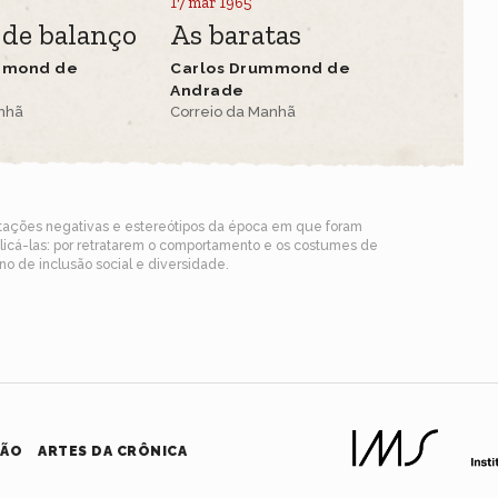
17 mar 1965
 de balanço
As baratas
mmond de
Carlos Drummond de
Andrade
anhã
Correio da Manhã
ntações negativas e estereótipos da época em que foram
blicá-las: por retratarem o comportamento e os costumes de
o de inclusão social e diversidade.
HÃO
ARTES DA CRÔNICA