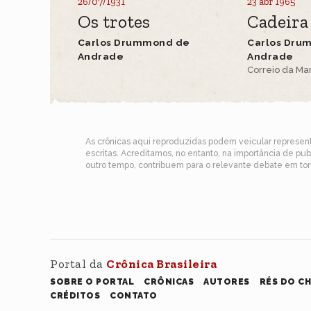
26/07/1931
23 abr 1965
Os trotes
Cadeira
Carlos Drummond de
Carlos Dru
Andrade
Andrade
Correio da M
As crônicas aqui reproduzidas podem veicular represe
escritas. Acreditamos, no entanto, na importância de pu
outro tempo, contribuem para o relevante debate em torn
Portal da
Crônica Brasileira
SOBRE O PORTAL
CRÔNICAS
AUTORES
RÉS DO C
CRÉDITOS
CONTATO