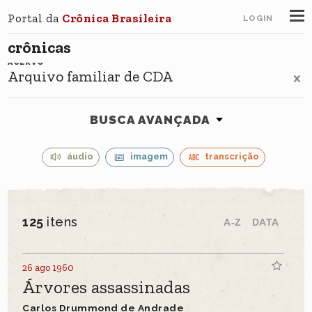
Portal da
Crônica Brasileira
LOGIN
crônicas
ACERVO
Arquivo familiar de CDA
BUSCA AVANÇADA
áudio
imagem
transcrição
125
itens
A-Z
DATA
26 ago 1960
Árvores assassinadas
Carlos Drummond de Andrade