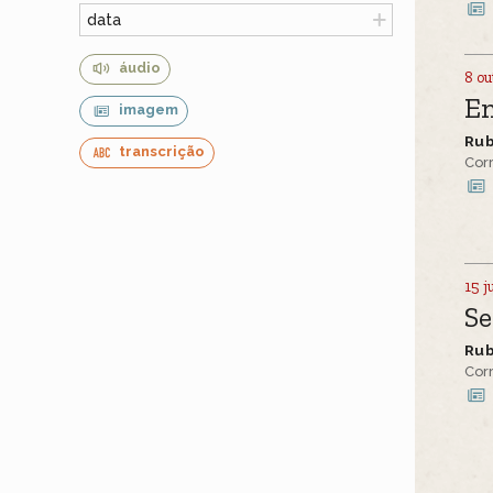
data
áudio
8 ou
E
imagem
Ru
transcrição
Cor
15 j
S
Ru
Cor