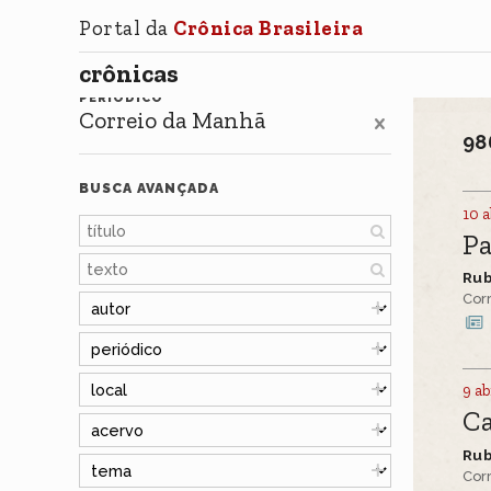
Portal da
Crônica Brasileira
crônicas
PERIÓDICO
Correio da Manhã
98
BUSCA AVANÇADA
10 a
Pa
Ru
Cor
9 ab
Ca
Ru
Cor