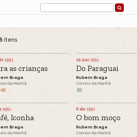
6
itens
br 1951
24 mar 1951
ra as crianças
Do Paraguai
bem Braga
Rubem Braga
reio da Manhã
Correio da Manhã
r 1951
8 abr 1951
fé, Iconha
O bom moço
bem Braga
Rubem Braga
reio da Manhã
Correio da Manhã