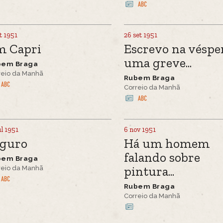
t 1951
26 set 1951
m Capri
Escrevo na véspe
uma greve...
bem Braga
reio da Manhã
Rubem Braga
Correio da Manhã
ul 1951
6 nov 1951
eguro
Há um homem
falando sobre
bem Braga
pintura...
reio da Manhã
Rubem Braga
Correio da Manhã