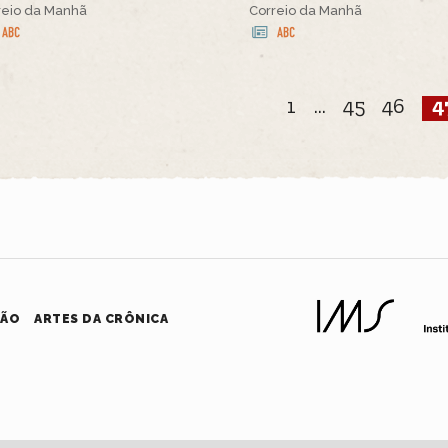
reio da Manhã
Correio da Manhã
1
...
45
46
4
HÃO
ARTES DA CRÔNICA