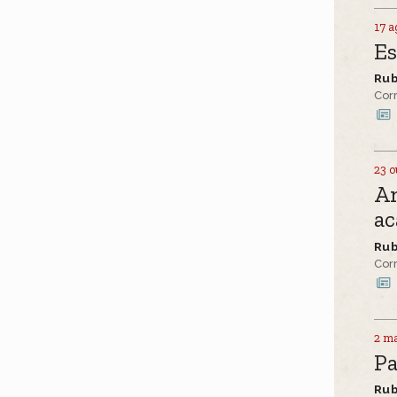
17 a
Es
Ru
Cor
23 o
An
ac
Ru
Cor
2 ma
Pa
Ru