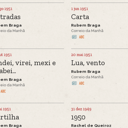
go 1951
1 jun 1951
tradas
Carta
bem Braga
Rubem Braga
reio da Manhã
Correio da Manhã
ut 1951
20 mai 1951
dei, virei, mexi e
Lua, vento
abei...
Rubem Braga
Correio da Manhã
bem Braga
reio da Manhã
i 1951
31 dez 1949
rtilha
1950
bem Braga
Rachel de Queiroz