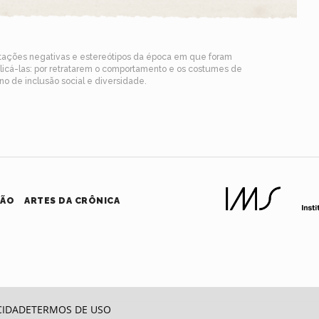
ntações negativas e estereótipos da época em que foram
blicá-las: por retratarem o comportamento e os costumes de
o de inclusão social e diversidade.
HÃO
ARTES DA CRÔNICA
CIDADE
TERMOS DE USO