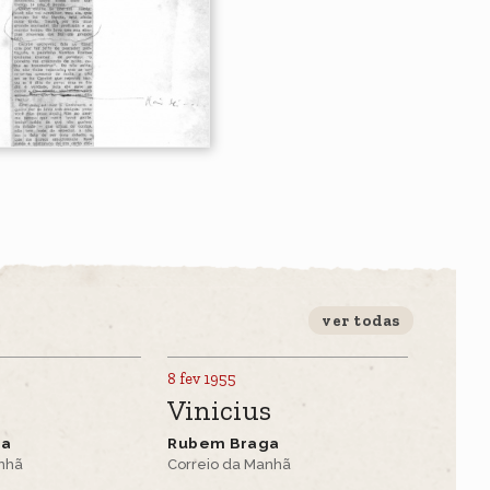
ver todas
8 fev 1955
Vinicius
ga
Rubem Braga
anhã
Correio da Manhã