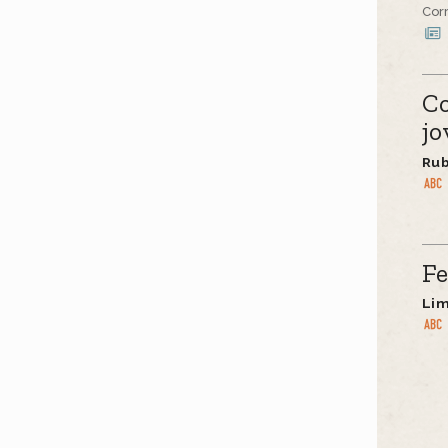
Cor
Co
jo
Ru
Fe
Lim