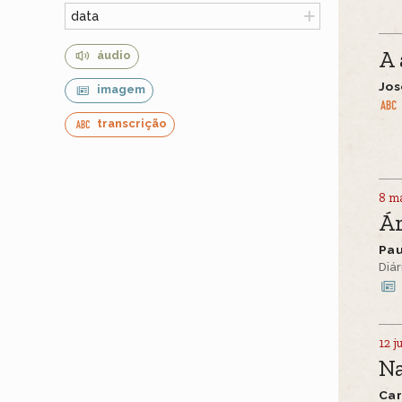
data
A 
áudio
Jos
imagem
transcrição
8 m
Á
Pa
Diár
12 j
N
Ca