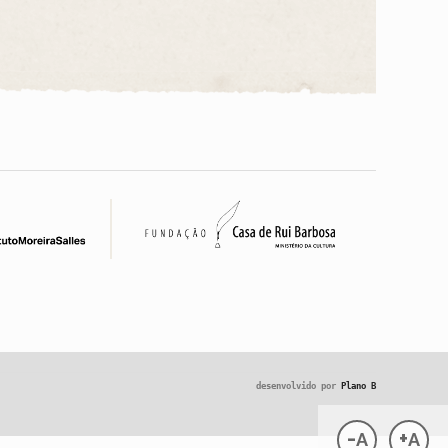
desenvolvido por
Plano B
-
+
A
A