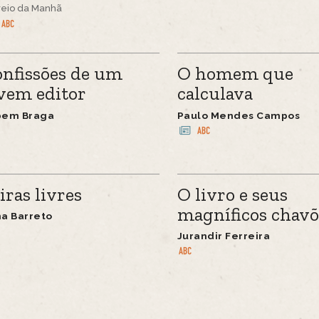
reio da Manhã
nfissões de um
O homem que
vem editor
calculava
bem Braga
Paulo Mendes Campos
iras livres
O livro e seus
magníficos chavõ
a Barreto
Jurandir Ferreira