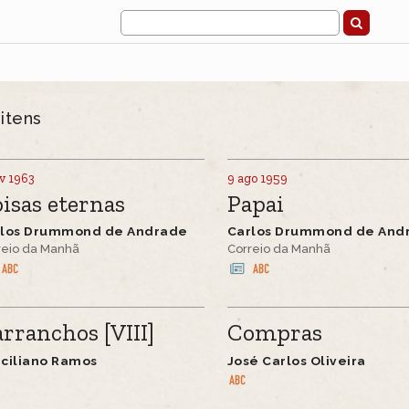
4
itens
v 1963
9 ago 1959
isas eternas
Papai
rlos Drummond de Andrade
Carlos Drummond de And
reio da Manhã
Correio da Manhã
rranchos [VIII]
Compras
ciliano Ramos
José Carlos Oliveira