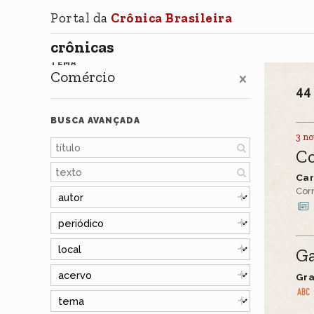
Portal da
Crônica Brasileira
crônicas
TEMA
Comércio
4
BUSCA AVANÇADA
3 no
Co
Ca
Cor
Ga
Gra