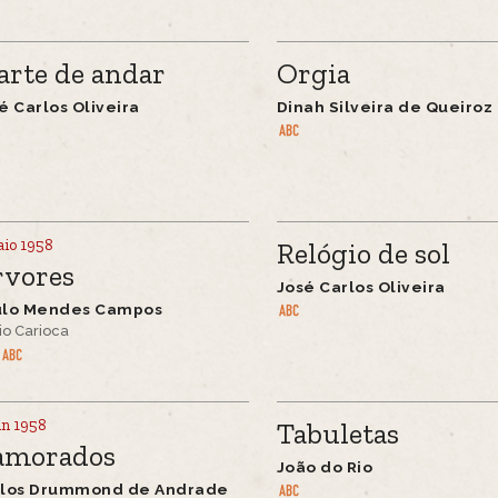
arte de andar
Orgia
é Carlos Oliveira
Dinah Silveira de Queiroz
aio 1958
Relógio de sol
rvores
José Carlos Oliveira
ulo Mendes Campos
io Carioca
un 1958
Tabuletas
amorados
João do Rio
rlos Drummond de Andrade