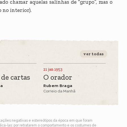
rado chamar aquelas salinhas de “grupo”, mas o
 no interior).
ver todas
21 jan 1953
 de cartas
O orador
ga
Rubem Braga
Correio da Manhã
ntações negativas e estereótipos da época em que foram
blicá-las: por retratarem o comportamento e os costumes de