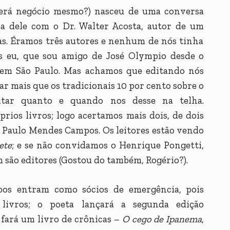
será negócio mesmo?) nasceu de uma conversa
 dele com o Dr. Walter Acosta, autor de um
cas. Éramos três autores e nenhum de nós tinha
s eu, que sou amigo de José Olympio desde o
 em São Paulo. Mas achamos que editando nós
r mais que os tradicionais 10 por cento sobre o
tar quanto e quando nos desse na telha.
rios livros; logo acertamos mais dois, de dois
e Paulo Mendes Campos. Os leitores estão vendo
ete
; e se não convidamos o Henrique Pongetti,
 são editores (Gostou do também, Rogério?).
os entram como sócios de emergência, pois
 livros; o poeta lançará a segunda edição
o fará um livro de crônicas –
O cego de Ipanema
,