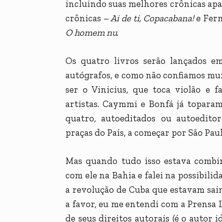
incluindo suas melhores crônicas ap
crônicas –
Ai de ti, Copacabana!
e Fern
O homem nu
.
Os quatro livros serão lançados e
autógrafos, e como não confiamos mui
ser o Vinicius, que toca violão e 
artistas. Caymmi e Bonfá já toparam
quatro, autoeditados ou autoedit
praças do País, a começar por São Paul
Mas quando tudo isso estava combin
com ele na Bahia e falei na possibili
a revolução de Cuba que estavam sai
a favor, eu me entendi com a Prensa L
de seus direitos autorais (é o autor 