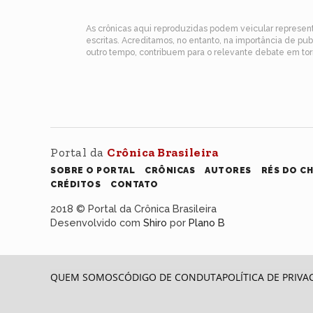
As crônicas aqui reproduzidas podem veicular represe
escritas. Acreditamos, no entanto, na importância de pu
outro tempo, contribuem para o relevante debate em torn
Portal da
Crônica Brasileira
SOBRE O PORTAL
CRÔNICAS
AUTORES
RÉS DO C
CRÉDITOS
CONTATO
2018 © Portal da Crônica Brasileira
Desenvolvido com
Shiro
por
Plano B
QUEM SOMOS
CÓDIGO DE CONDUTA
POLÍTICA DE PRIVA