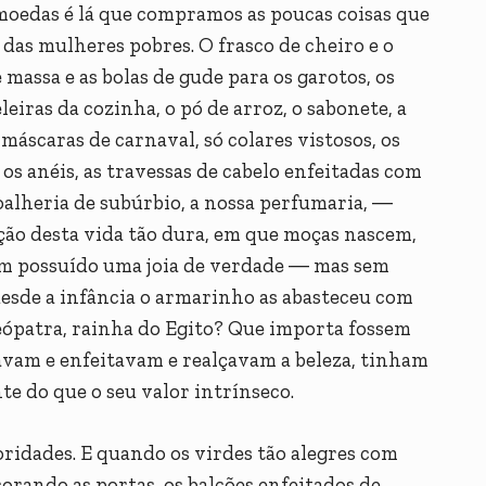
 moedas é lá que compramos as poucas coisas que
 das mulheres pobres. O frasco de cheiro e o
massa e as bolas de gude para os garotos, os
leiras da cozinha, o pó de arroz, o sabonete, a
 máscaras de carnaval, só colares vistosos, os
, os anéis, as travessas de cabelo enfeitadas com
oalheria de subúrbio, a nossa perfumaria, ―
ção desta vida tão dura, em que moças nascem,
 possuído uma joia de verdade ― mas sem
desde a infância o armarinho as abasteceu com
leópatra, rainha do Egito? Que importa fossem
havam e enfeitavam e realçavam a beleza, tinham
nte do que o seu valor intrínseco.
ridades. E quando os virdes tão alegres com
corando as portas, os balcões enfeitados de