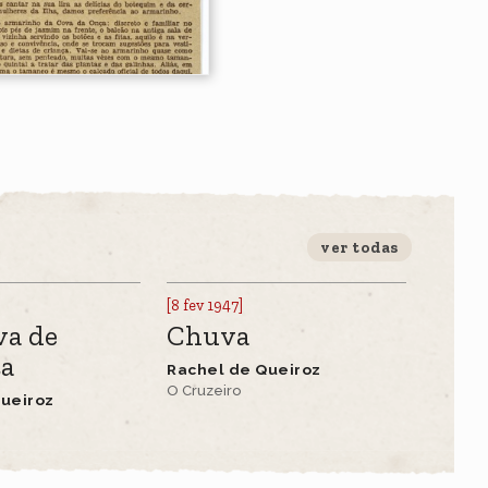
ver todas
[8 fev 1947]
va de
Chuva
za
Rachel de Queiroz
O Cruzeiro
ueiroz