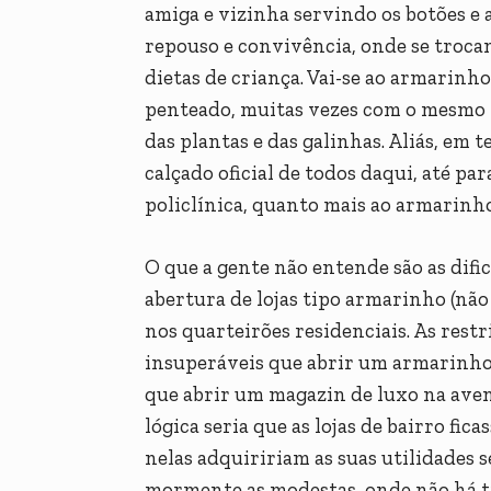
amiga e vizinha servindo os botões e a
repouso e convivência, onde se trocam
dietas de criança. Vai-se ao armarinh
penteado, muitas vezes com o mesmo 
das plantas e das galinhas. Aliás, e
calçado oficial de todos daqui, até par
policlínica, quanto mais ao armarinho
O que a gente não entende são as difi
abertura de lojas tipo armarinho (não 
nos quarteirões residenciais. As restr
insuperáveis que abrir um armarinho 
que abrir um magazin de luxo na aven
lógica seria que as lojas de bairro fi
nelas adquiririam as suas utilidades 
mormente as modestas, onde não há t