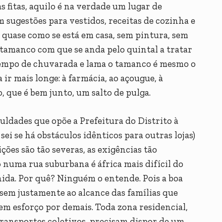
s fitas, aquilo é na verdade um lugar de
 sugestões para vestidos, receitas de cozinha e
o quase como se está em casa, sem pintura, sem
tamanco com que se anda pelo quintal a tratar
m tempo de chuvarada e lama o tamanco é mesmo o
a ir mais longe: à farmácia, ao açougue, à
, que é bem junto, um salto de pulga.
culdades que opõe a Prefeitura do Distrito à
sei se há obstáculos idênticos para outras lojas)
ições são tão severas, as exigências tão
numa rua suburbana é áfrica mais difícil do
ida. Por quê? Ninguém o entende. Pois a boa
cassem justamente ao alcance das famílias que
sem esforço por demais. Toda zona residencial,
ransportes coletivos, precisam dispor de um