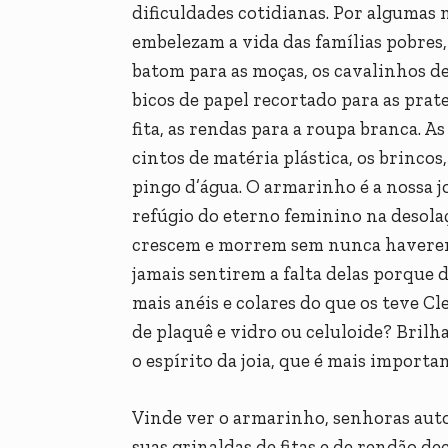
dificuldades cotidianas. Por algumas
embelezam a vida das famílias pobres,
batom para as moças, os cavalinhos de 
bicos de papel recortado para as prate
fita, as rendas para a roupa branca. As
cintos de matéria plástica, os brincos
pingo d’água. O armarinho é a nossa j
refúgio do eterno feminino na desola
crescem e morrem sem nunca haverem
jamais sentirem a falta delas porque 
mais anéis e colares do que os teve C
de plaquê e vidro ou celuloide? Bril
o espírito da joia, que é mais importa
Vinde ver o armarinho, senhoras auto
suas grinaldas de fitas e de rendão de