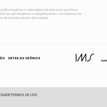
ntações negativas e estereótipos da época em que foram
blicá-las: por retratarem o comportamento e os costumes de
o de inclusão social e diversidade.
HÃO
ARTES DA CRÔNICA
CIDADE
TERMOS DE USO