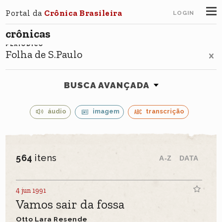
Portal da
Crônica Brasileira
LOGIN
crônicas
PERIÓDICO
Folha de S.Paulo
BUSCA AVANÇADA
áudio
imagem
transcrição
564
itens
A-Z
DATA
4 jun 1991
Vamos sair da fossa
Otto Lara Resende