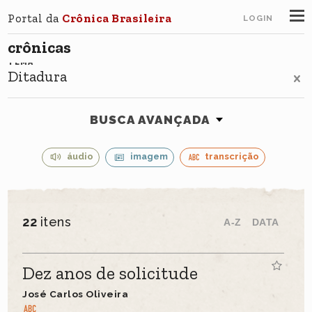
Portal da
Crônica Brasileira
LOGIN
crônicas
TEMA
Ditadura
BUSCA AVANÇADA
áudio
imagem
transcrição
22
itens
A-Z
DATA
Dez anos de solicitude
José Carlos Oliveira