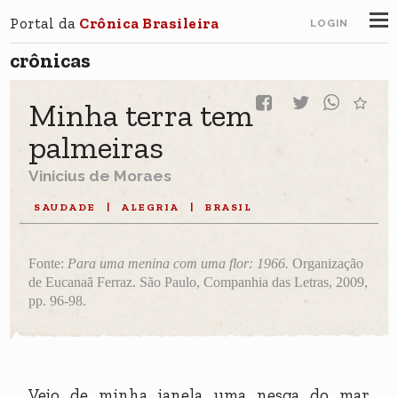
Portal da
Crônica Brasileira
LOGIN
crônicas
Minha terra tem
palmeiras
Vinicius de Moraes
SAUDADE
|
ALEGRIA
|
BRASIL
Fonte:
Para uma menina com uma flor: 1966.
Organização
de Eucanaã Ferraz. São Paulo, Companhia das Letras, 2009,
p
p. 96-98.
Vejo de minha janela uma nesga do mar