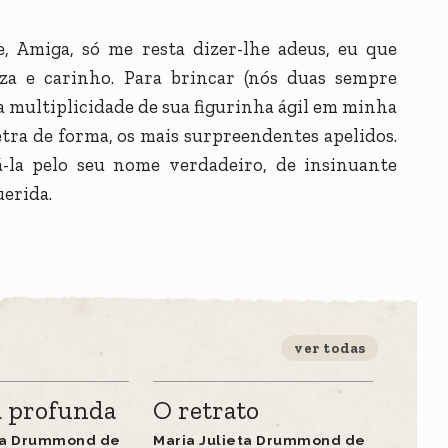
, Amiga, só me resta dizer-lhe adeus, eu que
eza e carinho. Para brincar (nós duas sempre
a multiplicidade de sua figurinha ágil em minha
etra de forma, os mais surpreendentes apelidos.
á-la pelo seu nome verdadeiro, de insinuante
uerida.
ver todas
 profunda
O retrato
eta Drummond de
Maria Julieta Drummond de