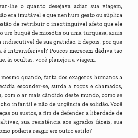
var-lhe o quanto desejava adiar sua viagem,
são era imutável e que nenhum gesto ou súplica
estão de retribuir o inextinguível afeto que ele
mo um buquê de miosótis ou uma turquesa, azuis
 indiscutível de sua gratidão. E depois, por que
ela é intransferível? Poucos merecem dádiva tão
e, às ocultas, você planejou a viagem.
a, mesmo quando, farta dos exageros humanos a
ecidia esconder-se, surda a rogos e chamados,
va, com o ar mais cândido deste mundo, como se
cho infantil e não de urgência de solidão. Você
as ou sustos, a fim de defender a liberdade de
tivez, sua resistência aos agrados fáceis, sua
como poderia reagir em outro estilo?