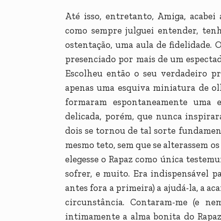
Até isso, entretanto, Amiga, acabe
como sempre julguei entender, tenh
ostentação, uma aula de fidelidade
presenciado por mais de um espectado
Escolheu então o seu verdadeiro pr
apenas uma esquiva miniatura de olh
formaram espontaneamente uma es
delicada, porém, que nunca inspira
dois se tornou de tal sorte fundame
mesmo teto, sem que se alterassem os 
elegesse o Rapaz como única testemun
sofrer, e muito. Era indispensável p
antes fora a primeira) a ajudá-la, a aca
circunstância. Contaram-me (e ne
intimamente a alma bonita do Rapaz