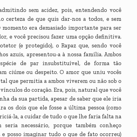
i admitindo sem acidez, pois, entendendo você
o certeza de que quis dar-nos a todos, e sem
. O momento era demasiado importante para ser
r, e você precisou fazer uma opção definitiva.
otetor (e protegido), o Rapaz que, sendo você
os azuis, apresentou-a à nossa família. Ambos
pécie de par insubstituível, de forma tão
ram ciúme ou despeito. O amor que uniu vocês
ntal que permitia a ambos viverem ou não sob o
vínculos do coração. Era, pois, natural que você
ha da sua partida, apesar de saber que ele iria
ara os dois que ele fosse a última pessoa (como
riciá-la, a cuidar de tudo o que lhe faria falta na
m seria necessário, porque também conheço
 e posso imaginar tudo o que de fato ocorreu)