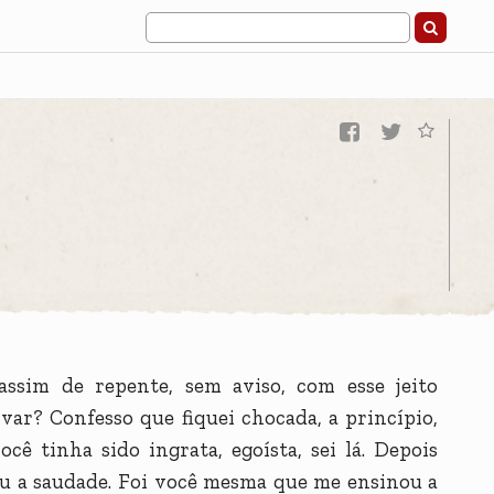
e
assim de repente, sem aviso, com esse jeito
var? Confesso que fiquei chocada, a princípio,
cê tinha sido ingrata, egoísta, sei lá. Depois
ou a saudade. Foi você mesma que me ensinou a