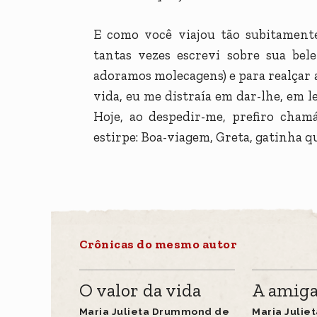
E como você viajou tão subitamente
tantas vezes escrevi sobre sua bel
adoramos molecagens) e para realçar 
vida, eu me distraía em dar-lhe, em l
Hoje, ao despedir-me, prefiro cham
estirpe: Boa-viagem, Greta, gatinha q
Crônicas do mesmo autor
O valor da vida
A amiga
Maria Julieta Drummond de
Maria Juli