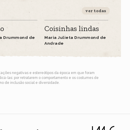
ver todas
to
Coisinhas lindas
eta Drummond de
Maria Julieta Drummond de
Andrade
ntações negativas e estereótipos da época em que foram
blicá-las: por retratarem o comportamento e os costumes de
o de inclusão social e diversidade.