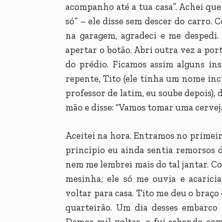
acompanho até a tua casa”. Achei que 
só” – ele disse sem descer do carro. 
na garagem, agradeci e me despedi.
apertar o botão. Abri outra vez a port
do prédio. Ficamos assim alguns ins
repente, Tito (ele tinha um nome incr
professor de latim, eu soube depois),
mão e disse: “Vamos tomar uma cerveja
Aceitei na hora. Entramos no primeir
princípio eu ainda sentia remorsos 
nem me lembrei mais do tal jantar. C
mesinha; ele só me ouvia e acarici
voltar para casa. Tito me deu o braço
quarteirão. Um dia desses embarco 
Demos mil voltas, e fui sabendo com