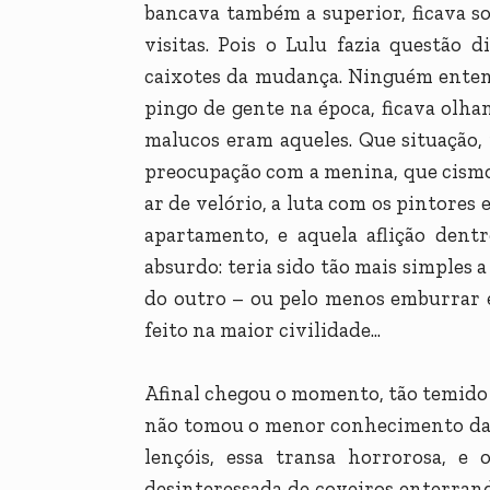
bancava também a superior, ficava s
visitas. Pois o Lulu fazia questão 
caixotes da mudança. Ninguém entend
pingo de gente na época, ficava olha
malucos eram aqueles. Que situação,
preocupação com a menina, que cismo
ar de velório, a luta com os pintores
apartamento, e aquela aflição den
absurdo: teria sido tão mais simples a
do outro – ou pelo menos emburrar e
feito na maior civilidade...
Afinal chegou o momento, tão temido 
não tomou o menor conhecimento da co
lençóis, essa transa horrorosa, 
desinteressada de coveiros enterran