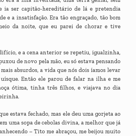
e ia ser capitão-hereditário de lá e pretendia
de e a insatisfação. Era tão engraçado, tão bom
meio da noite, que eu parei de chorar e tive
ício, e a cena anterior se repetiu, igualzinha,
 puxou de novo pela mão, eu só estava pensando
 mais absurdos, a vida que nós dois íamos levar
uísque. Então ele parou de falar na ilha e me
ça ótima, tinha três filhos, e viajava no dia
eirinha.
ue estava fechado, mas ele deu uma gorjeta ao
em uma sopa de cebolas divina, a melhor que já
amanhecendo – Tito me abraçou, me beijou muito