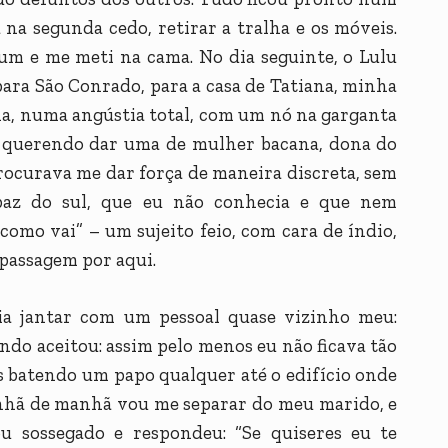
na segunda cedo, retirar a tralha e os móveis.
m e me meti na cama. No dia seguinte, o Lulu
ara São Conrado, para a casa de Tatiana, minha
ina, numa angústia total, com um nó na garganta
s querendo dar uma de mulher bacana, dona do
procurava me dar força de maneira discreta, sem
paz do sul, que eu não conhecia e que nem
como vai” – um sujeito feio, com cara de índio,
 passagem por aqui.
ia jantar com um pessoal quase vizinho meu:
uando aceitou: assim pelo menos eu não ficava tão
 batendo um papo qualquer até o edifício onde
Amanhã de manhã vou me separar do meu marido, e
u sossegado e respondeu: “Se quiseres eu te