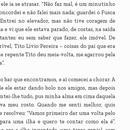
ele ia se atrasar. “Não faz mal, é um minutinho
Concordei e não falei mais nada; guardei o Fusca
 Entrei no elevador, mas não tive coragem de
a e vi que ele estava parado, de costas, na saída
tantes: eu sem saber que fazer, ele imóvel. De
ível, Tito Lívio Pereira – coisas do pai que era
 de repente Tito deu meia-volta, me agarrou pela
”.
o bar que encontramos, e aí comecei a chorar. A
de ele estar dando bolo nos amigos, mas depois
ontei-lhe tudo, pus minha alma em cima daquela
ava meu rosto. Quando me senti melhor, quis
 e resolveu: “Vamos primeiro dar uma volta pelo
para uma ilha e quero te contar como ela é”.
o era a ilha inventada, uma terra genial, sem