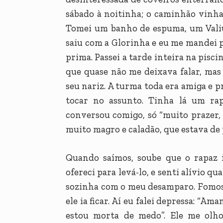
sábado à noitinha; o caminhão vinha 
Tomei um banho de espuma, um Valiu
saiu com a Glorinha e eu me mandei p
prima. Passei a tarde inteira na pisc
que quase não me deixava falar, ma
seu nariz. A turma toda era amiga e 
tocar no assunto. Tinha lá um ra
conversou comigo, só “muito prazer, 
muito magro e caladão, que estava de
Quando saímos, soube que o rapaz 
ofereci para levá-lo, e senti alívio q
sozinha com o meu desamparo. Fomos
ele ia ficar. Aí eu falei depressa: “
estou morta de medo”. Ele me olho