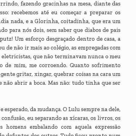
orrindo, fazendo gracinhas na mesa, diante das
disso: recebemos até eu começar a preparar os
ia nada, e a Glorinha, coitadinha, que era um
ndo para nós dois, sem saber que diabos de pais
 putz! Um esforço desgraçado dentro de casa, a
u de não ir mais ao colégio, as empregadas com
 e eletricistas, que não terminavam nunca o meu
tro de mim, me corroendo. Quanto sofrimento
 gente gritar, xingar, quebrar coisas na cara um
 não abrir a boca. Mas não: tudo tinha que ser
e esperado, da mudança. O Lulu sempre na dele,
nfusão, eu separando as xícaras, os livros, os
e os homens embalando com aquela expressão
do defuntos dos outros. Tudo ficou pronto num