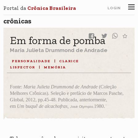
Portal da
Crônica Brasileira
LOGIN
crônicas
Em forma de pomba
Maria Julieta Drummond de Andrade
PERSONALIDADE
|
CLARICE
LISPECTOR
|
MEMÓRIA
Fonte:
Maria Julieta Drummond de Andrade
(Coleção
Melhores Crônicas).
Seleção e prefácio de Marcos Pasche,
Global, 2012,
pp.45-48. Publicada, anteriormente,
em
Um
b
uquê de alcachofras,
1980.
José Olympio,