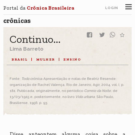
Portal da
Crônica Brasileira
LOGIN
crônicas
Continuo...
Lima Barreto
BRASIL
|
MULHER
|
ENSINO
Fonte:
Toda crônica.
Apresentação e notas de Beatriz Resende;
organização de Rachel Valença. Rio de Janeiro, Agir, 2004, vol. I, p.
181. Publicada, originalmente, no periódico
Correio da Noite
, de
13/03/1915 e, posteriormente, no livro
Vida urbana
. São Paulo,
Brasiliense, 1956, p. 93.
Disse anteontem alguma coisa sobre a