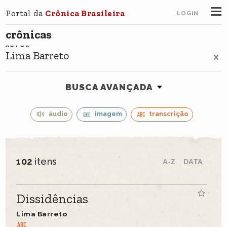
Portal da
Crônica Brasileira
LOGIN
crônicas
AUTOR
Lima Barreto
BUSCA AVANÇADA
áudio
imagem
transcrição
102
itens
A-Z
DATA
Dissidências
Lima Barreto