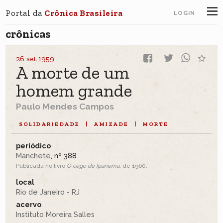
Portal da
Crônica Brasileira
LOGIN
crônicas
26 set 1959
A morte de um
homem grande
Paulo Mendes Campos
SOLIDARIEDADE
|
AMIZADE
|
MORTE
periódico
Manchete
, nº 388
Publicada no livro
O cego de Ipanema
, de 1960.
local
Rio de Janeiro - RJ
acervo
Instituto Moreira Salles