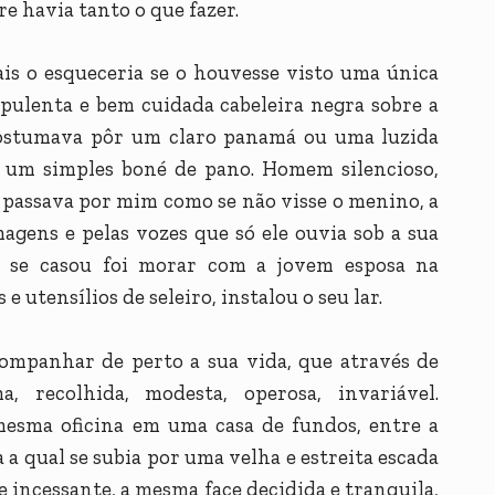
 havia tanto o que fazer.
is o esqueceria se o houvesse visto uma única
opulenta e bem cuidada cabeleira negra sobre a
costumava pôr um claro panamá ou uma luzida
a um simples boné de pano. Homem silencioso,
le passava por mim como se não visse o menino, a
magens e pelas vozes que só ele ouvia sob a sua
o se casou foi morar com a jovem esposa na
 e utensílios de seleiro, instalou o seu lar.
ompanhar de perto a sua vida, que através de
 recolhida, modesta, operosa, invariável.
esma oficina em uma casa de fundos, entre a
a a qual se subia por uma velha e estreita escada
 incessante, a mesma face decidida e tranquila,