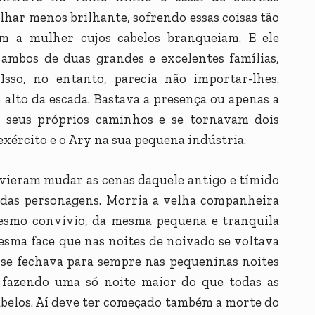
lhar menos brilhante, sofrendo essas coisas tão
m a mulher cujos cabelos branqueiam. E ele
m ambos de duas grandes e excelentes famílias,
sso, no entanto, parecia não importar-lhes.
alto da escada. Bastava a presença ou apenas a
s seus próprios caminhos e se tornavam dois
xército e o Ary na sua pequena indústria.
 vieram mudar as cenas daquele antigo e tímido
 das personagens. Morria a velha companheira
esmo convívio, da mesma pequena e tranquila
mesma face que nas noites de noivado se voltava
a se fechava para sempre nas pequeninas noites
 fazendo uma só noite maior do que todas as
abelos. Aí deve ter começado também a morte do