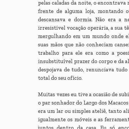
pelas caladas da noite, o encontrava
frente de alguma loja, montando 
descansava e dormia. Não era a ne
irresistível vocação operária, a sua 
mergulhando em um mundo onde ele 
suas mãos que não conheciam cansei
trabalho para ele era como a poes
insubstituível prazer do corpo e da a
despojava de tudo, renunciava tudo
total do seu ofício.
Muitas vezes eu tive a ocasião de sub
o par sonhador do Largo dos Macacos 
era um lar ou simples ateliê, tanto a
igualmente os móveis e as ferramen
juntos dentro da casa. Eu só enc