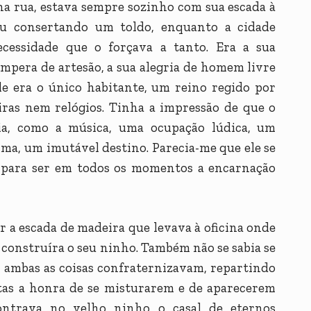
 na rua, estava sempre sozinho com sua escada à
ou consertando um toldo, enquanto a cidade
cessidade que o forçava a tanto. Era a sua
têmpera de artesão, a sua alegria de homem livre
era o único habitante, um reino regido por
ras nem relógios. Tinha a impressão de que o
ia, como a música, uma ocupação lúdica, um
lma, um imutável destino. Parecia-me que ele se
 para ser em todos os momentos a encarnação
ir a escada de madeira que levava à oficina onde
construíra o seu ninho. Também não se sabia se
li ambas as coisas confraternizavam, repartindo
tas a honra de se misturarem e de aparecerem
ontrava no velho ninho o casal de eternos