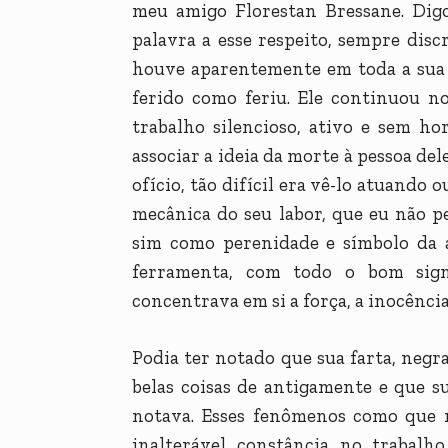
meu amigo Florestan Bressane. Dig
palavra a esse respeito, sempre dis
houve aparentemente em toda a sua 
ferido como feriu. Ele continuou n
trabalho silencioso, ativo e sem ho
associar a ideia da morte à pessoa de
ofício, tão difícil era vê-lo atuando
mecânica do seu labor, que eu não 
sim como perenidade e símbolo da
ferramenta, com todo o bom signi
concentrava em si a força, a inocênc
Podia ter notado que sua farta, negra
belas coisas de antigamente e que 
notava. Esses fenômenos como que n
inalterável constância no trabalh