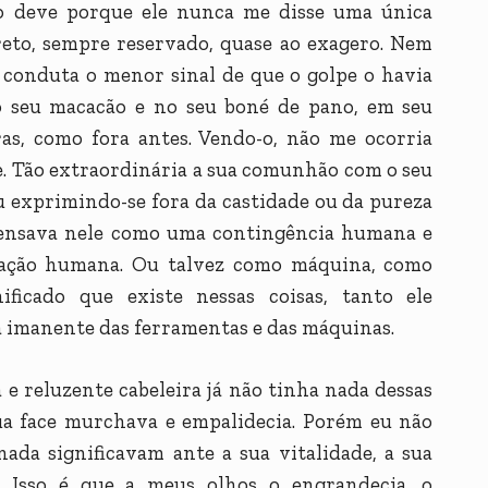
o deve porque ele nunca me disse uma única
creto, sempre reservado, quase ao exagero. Nem
conduta o menor sinal de que o golpe o havia
o seu macacão e no seu boné de pano, em seu
ras, como fora antes. Vendo-o, não me ocorria
le. Tão extraordinária a sua comunhão com o seu
 ou exprimindo-se fora da castidade ou da pureza
pensava nele como uma contingência humana e
 ação humana. Ou talvez como máquina, como
ficado que existe nessas coisas, tanto ele
ia imanente das ferramentas e das máquinas.
 e reluzente cabeleira já não tinha nada dessas
sua face murchava e empalidecia. Porém eu não
ada significavam ante a sua vitalidade, a sua
o. Isso é que a meus olhos o engrandecia, o