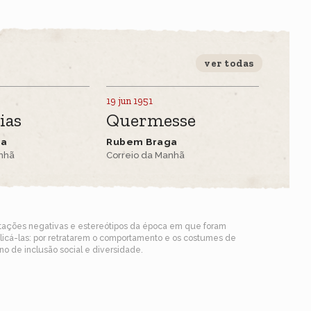
ver todas
19 jun 1951
ias
Quermesse
ga
Rubem Braga
anhã
Correio da Manhã
ntações negativas e estereótipos da época em que foram
blicá-las: por retratarem o comportamento e os costumes de
o de inclusão social e diversidade.