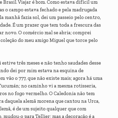
 Brasil. Viajar é bom. Como estava difícil um
mas o campo estava fechado e pela madrugada
 manhã fazia sol, dei um passeio pelo centro,
dade. É um prazer que tem toda a frescura das
ar novo. O comércio mal se abria; comprei
a coleção do meu amigo Miguel que torce pelo
i estive três meses e não tenho saudades desse
ando dei por mim estava na esquina de
m vão o 777, que não existe mais; agora há uma
e Tucumán; no caminho vi a mesma rotisseria,
uros no fogo vermelho. O Caledonia não tem
 era daquela alemã morena que cantou na Urca,
alemã, é de um sujeito qualquer que com
o, mudou-o para Tellier; mas a decoração é a