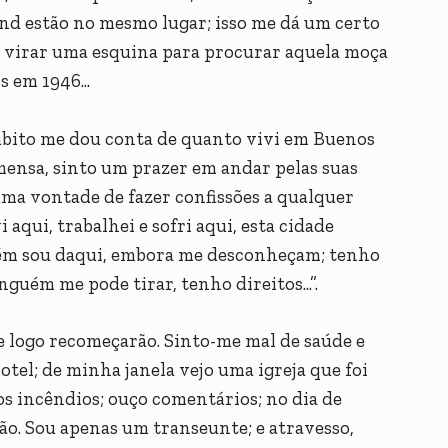
nd estão no mesmo lugar; isso me dá um certo
de virar uma esquina para procurar aquela moça
 em 1946...
úbito me dou conta de quanto vivi em Buenos
mensa, sinto um prazer em andar pelas suas
uma vontade de fazer confissões a qualquer
 aqui, trabalhei e sofri aqui, esta cidade
ém sou daqui, embora me desconheçam; tenho
guém me pode tirar, tenho direitos...”.
ue logo recomeçarão. Sinto-me mal de saúde e
tel; de minha janela vejo uma igreja que foi
dos incêndios; ouço comentários; no dia de
ão. Sou apenas um transeunte; e atravesso,