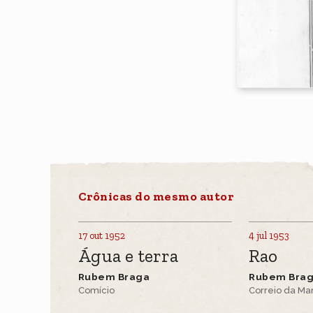
Crônicas do mesmo autor
17 out 1952
4 jul 1953
Água e terra
Rao
Rubem Braga
Rubem Bra
Comício
Correio da M