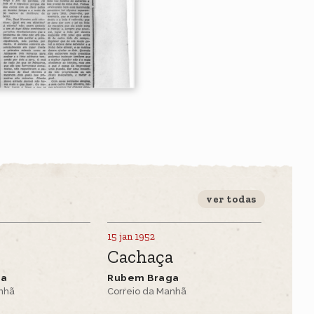
ver todas
15 jan 1952
Cachaça
ga
Rubem Braga
anhã
Correio da Manhã