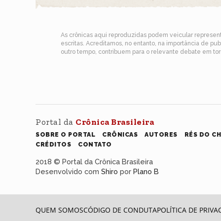
As crônicas aqui reproduzidas podem veicular represe
escritas. Acreditamos, no entanto, na importância de pu
outro tempo, contribuem para o relevante debate em torn
Portal da
Crônica Brasileira
SOBRE O PORTAL
CRÔNICAS
AUTORES
RÉS DO C
CRÉDITOS
CONTATO
2018 © Portal da Crônica Brasileira
Desenvolvido com
Shiro
por
Plano B
QUEM SOMOS
CÓDIGO DE CONDUTA
POLÍTICA DE PRIVA