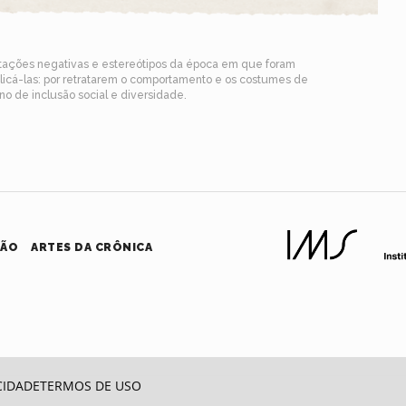
ntações negativas e estereótipos da época em que foram
blicá-las: por retratarem o comportamento e os costumes de
o de inclusão social e diversidade.
HÃO
ARTES DA CRÔNICA
CIDADE
TERMOS DE USO