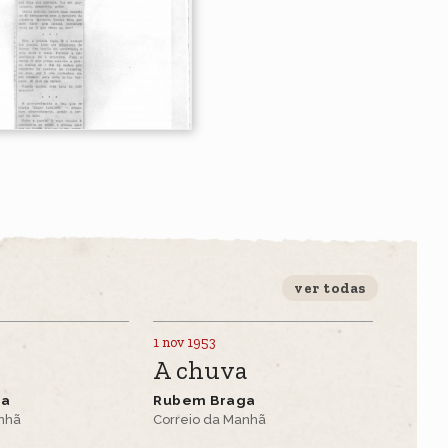
ver todas
1 nov 1953
s
A chuva
ga
Rubem Braga
anhã
Correio da Manhã