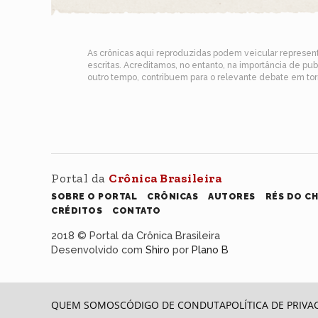
As crônicas aqui reproduzidas podem veicular represe
escritas. Acreditamos, no entanto, na importância de pu
outro tempo, contribuem para o relevante debate em torn
Portal da
Crônica Brasileira
SOBRE O PORTAL
CRÔNICAS
AUTORES
RÉS DO C
CRÉDITOS
CONTATO
2018 © Portal da Crônica Brasileira
Desenvolvido com
Shiro
por
Plano B
QUEM SOMOS
CÓDIGO DE CONDUTA
POLÍTICA DE PRIVA