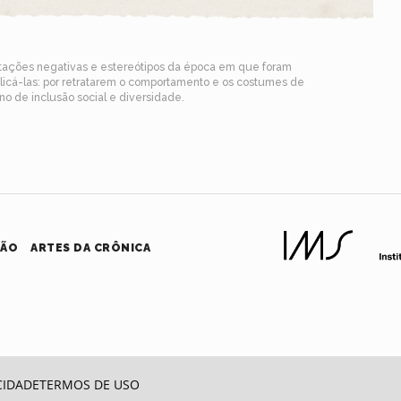
ntações negativas e estereótipos da época em que foram
blicá-las: por retratarem o comportamento e os costumes de
o de inclusão social e diversidade.
HÃO
ARTES DA CRÔNICA
CIDADE
TERMOS DE USO