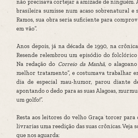
não precisava cortejar a amizade de ninguém. Af
brasileira sumisse num acaso sobrenatural e 
Ramos, sua obra seria suficiente para comprova
em vão”.
Anos depois, já na década de 1990, na crônica
Resende relembrou um episódio do folclórico 
Na redação do
Correio da Manhã
, o alagoan
melhor tratamento”, e costumava trabalhar e
dia de especial mau-humor, parou diante 
apontando o dedo para as suas Alagoas, murmur
um golfo!”.
Resta aos leitores do velho Graça torcer para
livrarias uma reedição das suas crônicas. Veja
que nos aguarda: