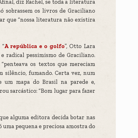
inal, diz Rachel, se toda a literatura
só sobrassem os livros de Graciliano
r que “nossa literatura não existira
 “
A república e o golfo
”, Otto Lara
e radical pessimismo de Graciliano.
o “penteava os textos que mereciam
m silêncio, fumando. Certa vez, num
de um mapa do Brasil na parede e,
ou sarcástico: “Bom lugar para fazer
 que alguma editora decida botar nas
 só uma pequena e preciosa amostra do