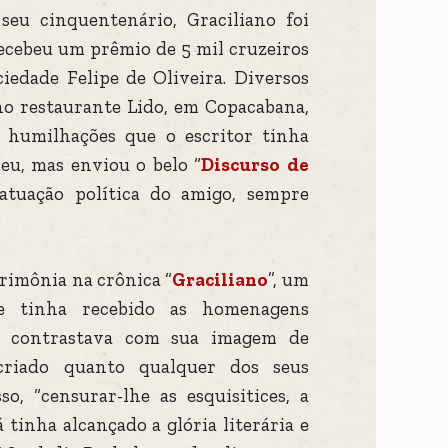
eu cinquentenário, Graciliano foi
ecebeu um prêmio de 5 mil cruzeiros
ciedade Felipe de Oliveira. Diversos
 no restaurante Lido, em Copacabana,
 humilhações que o escritor tinha
eu, mas enviou o belo “
Discurso de
atuação política do amigo, sempre
rimônia na crônica “
Graciliano
”, um
e tinha recebido as homenagens
ue contrastava com sua imagem de
lcriado quanto qualquer dos seus
o, “censurar-lhe as esquisitices, a
á tinha alcançado a glória literária e