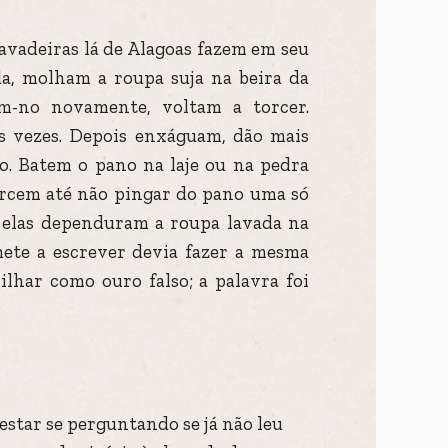
avadeiras lá de Alagoas fazem em seu
a, molham a roupa suja na beira da
m-no novamente, voltam a torcer.
s vezes. Depois enxáguam, dão mais
. Batem o pano na laje ou na pedra
torcem até não pingar do pano uma só
e elas dependuram a roupa lavada na
mete a escrever devia fazer a mesma
rilhar como ouro falso; a palavra foi
estar se perguntando se já não leu