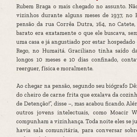
Rubem Braga o mais chegado no assunto. Não
vizinhos durante alguns meses de 1937, no 
pensão da rua Corrêa Dutra, 164, no Catete,
barato era exatamente o que ele buscava, se
uma casa e já angustiado por estar hospedado 
Rego, no Humaitá. Graciliano tinha saído d
longos 10 meses e 10 dias confinado, cont
reerguer, física e moralmente.
Ao chegar na pensão, segundo seu biógrafo Dê
do cheiro de carne frita que exalava da cozinh
de Detenção!”, disse –, mas acabou ficando. Alé
outros jovens intelectuais, como Moacir 
compunham a vizinhança. Toda noite eles se j
havia sala comunitária, para conversar sobre 