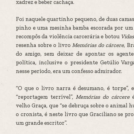
xadrez e beber cachaça.
Foi naquele quartinho pequeno, de duas camas
pinho e uma mesinha bamba escorada por um g
recompôs da violência carcerária e botou
Vidas
resenha sobre o livro
Memórias do cárcere
, Br
do amigo, sem deixar de apontar os agentes
política, inclusive o presidente Getúlio Var
nesse período, era um confesso admirador.
“O que o livro narra é desumano, é torpe”, 
“reportagem terrível”,
Memórias do cárcere
é
velho Graça, que “se debruça sobre o animal hu
o cronista, é neste livro que Graciliano se pr
um grande escritor”.