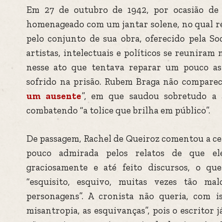
Em 27 de outubro de 1942, por ocasião de s
homenageado com um jantar solene, no qual r
pelo conjunto de sua obra, oferecido pela So
artistas, intelectuais e políticos se reuniram
nesse ato que tentava reparar um pouco as
sofrido na prisão. Rubem Braga não comparec
um ausente
”, em que saudou sobretudo a 
combatendo “a tolice que brilha em público”.
De passagem, Rachel de Queiroz comentou a ce
pouco admirada pelos relatos de que el
graciosamente e até feito discursos, o q
“esquisito, esquivo, muitas vezes tão ma
personagens”. A cronista não queria, com iss
misantropia, as esquivanças”, pois o escritor j