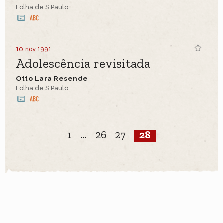
Folha de S.Paulo
10 nov 1991
Adolescência revisitada
Otto Lara Resende
Folha de S.Paulo
1
...
26
27
28