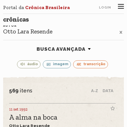
Portal da
Crônica Brasileira
LOGIN
crônicas
AUTOR
Otto Lara Resende
BUSCA AVANÇADA
áudio
imagem
transcrição
569
itens
A-Z
DATA
11 set 1992
A alma na boca
Otto Lara Resende