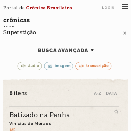
Portal da
Crônica Brasileira
LOGIN
crônicas
TEMA
Superstição
BUSCA AVANÇADA
áudio
imagem
transcrição
8
itens
A-Z
DATA
Batizado na Penha
Vinicius de Moraes